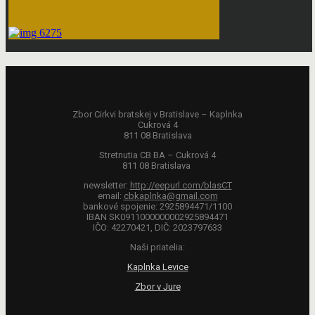
Zbor Cirkvi bratskej v Bratislave – Kaplnka
Cukrová 4
811 08 Bratislava
Stretnutia CB BA – Cukrová 4
811 08 Bratislava
newsletter:
http://eepurl.com/blasCT
email:
cbkaplnka@gmail.com
bankové spojenie: 2925894471/1100
IBAN SK0911000000002925894471
IČO: 42270421, DIČ: 2023797633
Naši priatelia:
Kaplnka Levice
Zbor v Jure