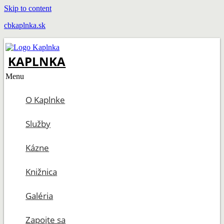
Skip to content
cbkaplnka.sk
KAPLNKA
Menu
O Kaplnke
Služby
Kázne
Knižnica
Galéria
Zapojte sa