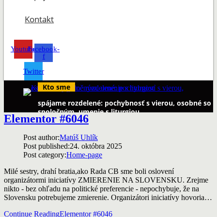
Kontakt
Youtube
Facebook-
f
Twitter
Kto sme
spájame rozdelené: pochybnosť s vierou, osobné so
spoločným, umenie s liturgiou
Elementor #6046
Post author:
Matúš Uhlík
Post published:
24. októbra 2025
Post category:
Home-page
Milé sestry, drahí bratia,ako Rada CB sme boli oslovení
organizátormi iniciatívy ZMIERENIE NA SLOVENSKU. Zrejme
nikto - bez ohľadu na politické preferencie - nepochybuje, že na
Slovensku potrebujeme zmierenie. Organizátori iniciatívy hovoria…
Continue Reading
Elementor #6046