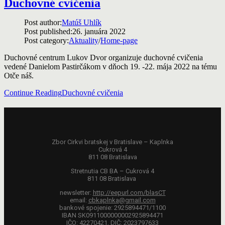
Duchovné cvičenia
Post author:
Matúš Uhlík
Post published:
26. januára 2022
Post category:
Aktuality
/
Home-page
Duchovné centrum Lukov Dvor organizuje duchovné cvičenia
vedené Danielom Pastirčákom v dňoch 19. -22. mája 2022 na tému
Otče náš.
Continue Reading
Duchovné cvičenia
Zbor Cirkvi bratskej v Bratislave – Kaplnka
Cukrová 4
811 08 Bratislava
Stretnutia CB BA – Cukrová 4
811 08 Bratislava
newsletter:
http://eepurl.com/blasCT
email:
cbkaplnka@gmail.com
bankové spojenie: 2925894471/1100
IBAN SK0911000000002925894471
IČO: 42270421, DIČ: 2023797633