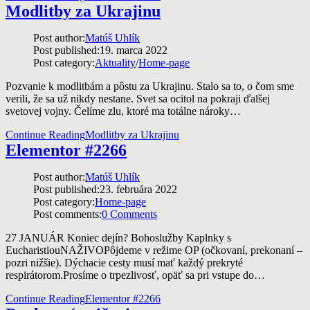
Modlitby za Ukrajinu
Post author:
Matúš Uhlík
Post published:
19. marca 2022
Post category:
Aktuality
/
Home-page
Pozvanie k modlitbám a pôstu za Ukrajinu. Stalo sa to, o čom sme
verili, že sa už nikdy nestane. Svet sa ocitol na pokraji ďalšej
svetovej vojny. Čelíme zlu, ktoré ma totálne nároky…
Continue Reading
Modlitby za Ukrajinu
Elementor #2266
Post author:
Matúš Uhlík
Post published:
23. februára 2022
Post category:
Home-page
Post comments:
0 Comments
27 JANUÁR Koniec dejín? Bohoslužby Kaplnky s
EucharistiouNAŽIVOPôjdeme v režime OP (očkovaní, prekonaní –
pozri nižšie). Dýchacie cesty musí mať každý prekryté
respirátorom.Prosíme o trpezlivosť, opäť sa pri vstupe do…
Continue Reading
Elementor #2266