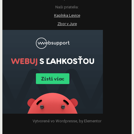
Naši priatelia:
Kaplnka Levice
Zbor v Jure
Vytvorené vo Wordpresse, by Elementor